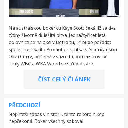
Na australskou boxerku Kaye Scott čeká již za dva
týdny životně důležitá bitva. Jednačtyřicetiletá
bojovnice se na akci v Detroitu, jíž bude pořádat
společnost Salita Promotions, utká s Američankou
Olivií Curry, přičemž v sázce budou mistrovské
tituly WBC a WBA Wolrd ve střední váze.
ČÍST CELÝ ČLÁNEK
PŘEDCHOZÍ
Navigace
Nejkratší zápas v historii, tento rekord nikdo
pro
nepřekoná. Boxer všechny šokoval
příspěvek