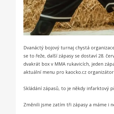
Dvanáctý bojový turnaj chystá organizace
se to řeže, další zápasy se dostaví 28. če
dvakrát box v MMA rukavicích, jeden zápa
aktuální menu pro kaocko.cz organizátor
Skládání zápasů, to je někdy infarktový 
Změnili jsme zatím tři zápasy a máme i ně