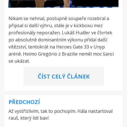
Nikam se nehnal, postupně soupeře rozebral a
připsal si další výhru, stále je v kickboxu mez
profesionály neporažen. Lukáš Hudler ve čtvrtek
po absolutně dominantním výkonu přidal další
vítězství, tentokrát na Heroes Gate 33 v Unyp
aréně. Heimo Gregório z Brazílie neměl moc šancí
se ukázat.
ČÍST CELÝ ČLÁNEK
PŘEDCHOZÍ
Navigace
Až vystřízlivím, tak to pochopím. Hála nastartoval
pro
rauš, který lidi baví
příspěvek