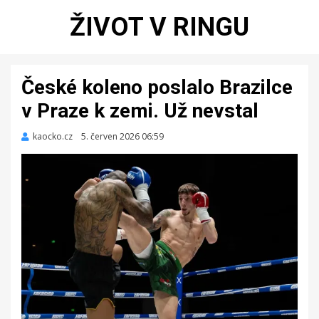
ŽIVOT V RINGU
České koleno poslalo Brazilce
v Praze k zemi. Už nevstal
kaocko.cz
Zveřejněno
5. červen 2026 06:59
dne