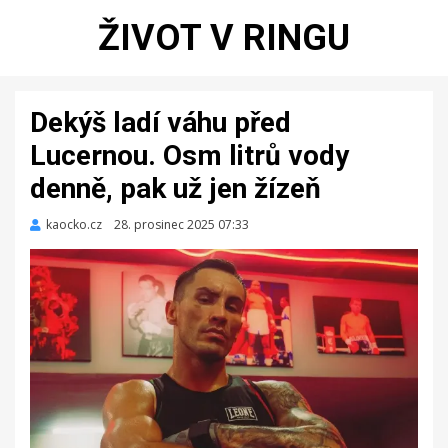
ŽIVOT V RINGU
Dekýš ladí váhu před
Lucernou. Osm litrů vody
denně, pak už jen žízeň
kaocko.cz
Zveřejněno
28. prosinec 2025 07:33
dne