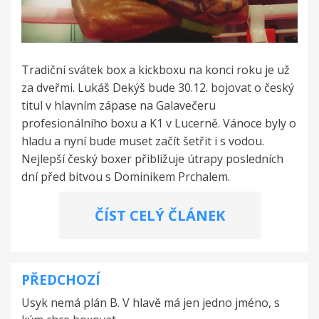
Tradiční svátek box a kickboxu na konci roku je už
za dveřmi. Lukáš Dekýš bude 30.12. bojovat o český
titul v hlavním zápase na Galavečeru
profesionálního boxu a K1 v Lucerně. Vánoce byly o
hladu a nyní bude muset začít šetřit i s vodou.
Nejlepší český boxer přibližuje útrapy posledních
dní před bitvou s Dominikem Prchalem.
ČÍST CELÝ ČLÁNEK
PŘEDCHOZÍ
Navigace
Usyk nemá plán B. V hlavě má jen jedno jméno, s
pro