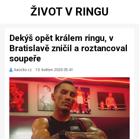
ŽIVOT V RINGU
Dekýš opět králem ringu, v
Bratislavě zničil a roztancoval
soupeře
kaocko.cz
Zveřejněno
10. květen 2026 05:41
dne