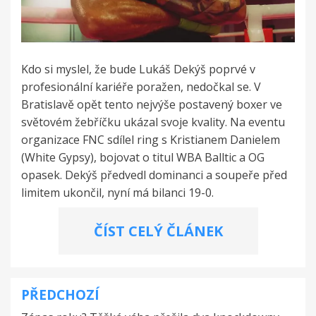
Kdo si myslel, že bude Lukáš Dekýš poprvé v
profesionální kariéře poražen, nedočkal se. V
Bratislavě opět tento nejvýše postavený boxer ve
světovém žebříčku ukázal svoje kvality. Na eventu
organizace FNC sdílel ring s Kristianem Danielem
(White Gypsy), bojovat o titul WBA Balltic a OG
opasek. Dekýš předvedl dominanci a soupeře před
limitem ukončil, nyní má bilanci 19-0.
ČÍST CELÝ ČLÁNEK
PŘEDCHOZÍ
Navigace