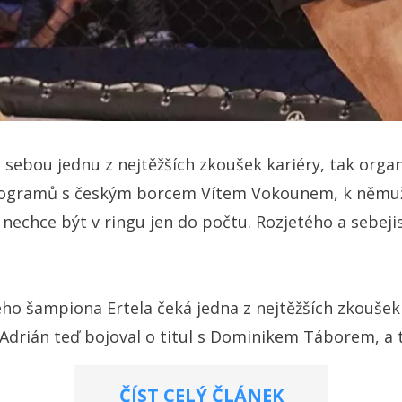
sebou jednu z nejtěžších zkoušek kariéry, tak organ
kilogramů s českým borcem Vítem Vokounem, k němuž d
 nechce být v ringu jen do počtu. Rozjetého a sebeji
ého šampiona Ertela čeká jedna z nejtěžších zkoušek 
Adrián teď bojoval o titul s Dominikem Táborem, a to
ČÍST CELÝ ČLÁNEK