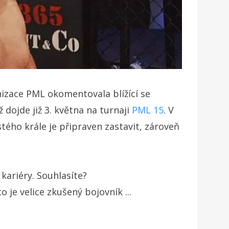
izace PML okomentovala blížící se
ojde již 3. května na turnaji
PML 15
. V
stého krále je připraven zastavit, zároveň
kariéry. Souhlasíte?
 je velice zkušený bojovník ...