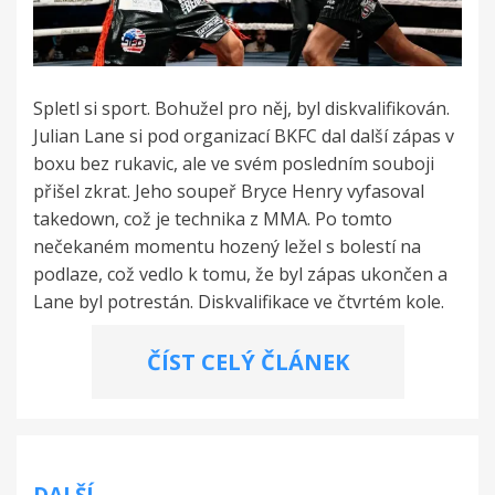
Spletl si sport. Bohužel pro něj, byl diskvalifikován.
Julian Lane si pod organizací BKFC dal další zápas v
boxu bez rukavic, ale ve svém posledním souboji
přišel zkrat. Jeho soupeř Bryce Henry vyfasoval
takedown, což je technika z MMA. Po tomto
nečekaném momentu hozený ležel s bolestí na
podlaze, což vedlo k tomu, že byl zápas ukončen a
Lane byl potrestán. Diskvalifikace ve čtvrtém kole.
ČÍST CELÝ ČLÁNEK
Navigace
DALŠÍ