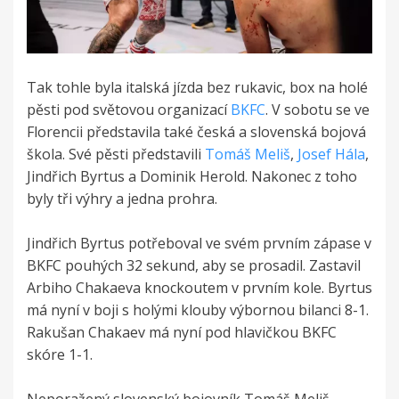
Tak tohle byla italská jízda bez rukavic, box na holé
pěsti pod světovou organizací
BKFC
. V sobotu se ve
Florencii představila také česká a slovenská bojová
škola. Své pěsti představili
Tomáš Meliš
,
Josef Hála
,
Jindřich Byrtus a Dominik Herold. Nakonec z toho
byly tři výhry a jedna prohra.
Jindřich Byrtus potřeboval ve svém prvním zápase v
BKFC pouhých 32 sekund, aby se prosadil. Zastavil
Arbiho Chakaeva knockoutem v prvním kole. Byrtus
má nyní v boji s holými klouby výbornou bilanci 8-1.
Rakušan Chakaev má nyní pod hlavičkou BKFC
skóre 1-1.
Neporažený slovenský bojovník Tomáš Meliš