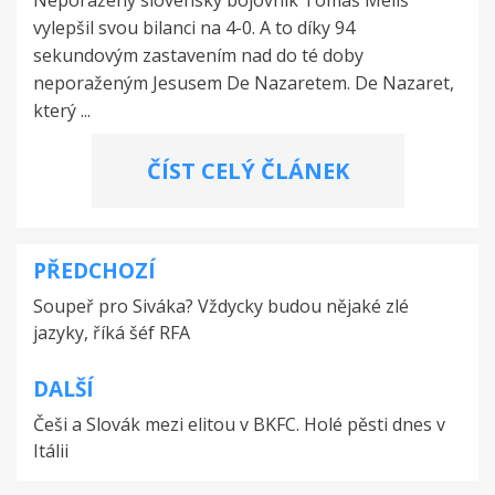
vylepšil svou bilanci na 4-0. A to díky 94
sekundovým zastavením nad do té doby
neporaženým Jesusem De Nazaretem. De Nazaret,
který ...
ČÍST CELÝ ČLÁNEK
PŘEDCHOZÍ
Navigace
Soupeř pro Siváka? Vždycky budou nějaké zlé
pro
jazyky, říká šéf RFA
příspěvek
DALŠÍ
Češi a Slovák mezi elitou v BKFC. Holé pěsti dnes v
Itálii