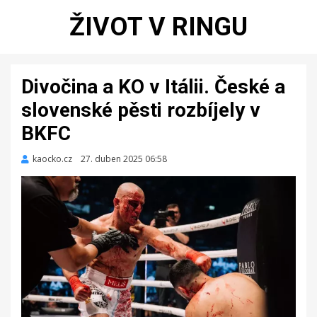
ŽIVOT V RINGU
Divočina a KO v Itálii. České a
slovenské pěsti rozbíjely v
BKFC
kaocko.cz
Zveřejněno
27. duben 2025 06:58
dne