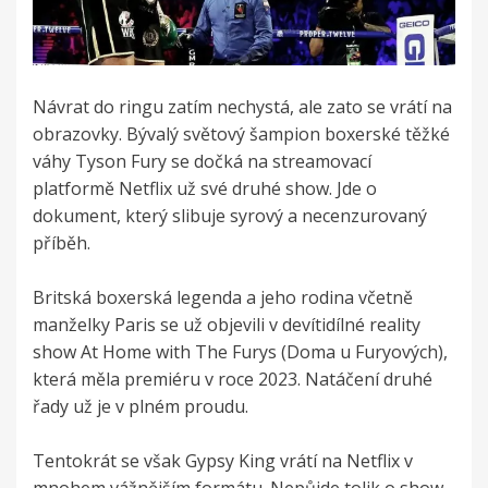
Návrat do ringu zatím nechystá, ale zato se vrátí na
obrazovky. Bývalý světový šampion boxerské těžké
váhy Tyson Fury se dočká na streamovací
platformě Netflix už své druhé show. Jde o
dokument, který slibuje syrový a necenzurovaný
příběh.
Britská boxerská legenda a jeho rodina včetně
manželky Paris se už objevili v devítidílné reality
show At Home with The Furys (Doma u Furyových),
která měla premiéru v roce 2023. Natáčení druhé
řady už je v plném proudu.
Tentokrát se však Gypsy King vrátí na Netflix v
mnohem vážnějším formátu. Nepůjde tolik o show,