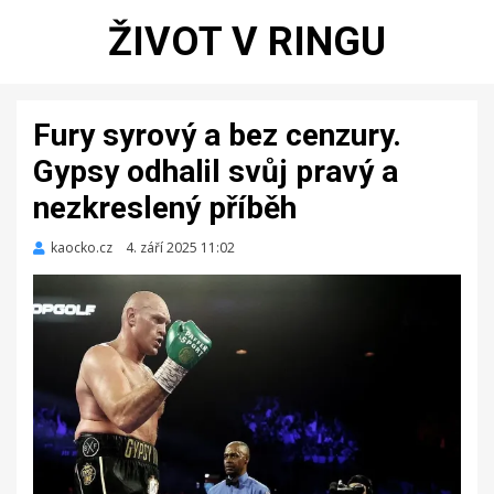
ŽIVOT V RINGU
Fury syrový a bez cenzury.
Gypsy odhalil svůj pravý a
nezkreslený příběh
kaocko.cz
Zveřejněno
4. září 2025 11:02
dne