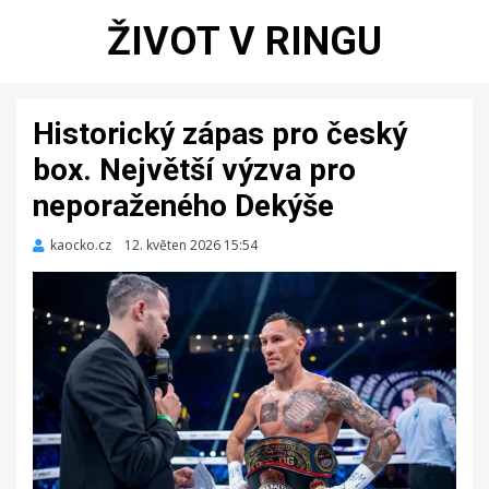
ŽIVOT V RINGU
Historický zápas pro český
box. Největší výzva pro
neporaženého Dekýše
kaocko.cz
Zveřejněno
12. květen 2026 15:54
dne