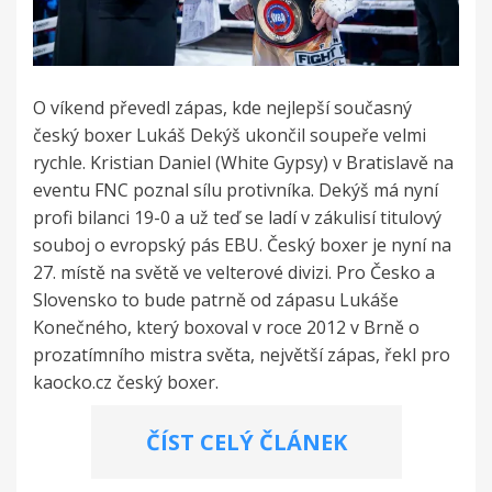
O víkend převedl zápas, kde nejlepší současný
český boxer Lukáš Dekýš ukončil soupeře velmi
rychle. Kristian Daniel (White Gypsy) v Bratislavě na
eventu FNC poznal sílu protivníka. Dekýš má nyní
profi bilanci 19-0 a už teď se ladí v zákulisí titulový
souboj o evropský pás EBU. Český boxer je nyní na
27. místě na světě ve velterové divizi. Pro Česko a
Slovensko to bude patrně od zápasu Lukáše
Konečného, který boxoval v roce 2012 v Brně o
prozatímního mistra světa, největší zápas, řekl pro
kaocko.cz český boxer.
ČÍST CELÝ ČLÁNEK