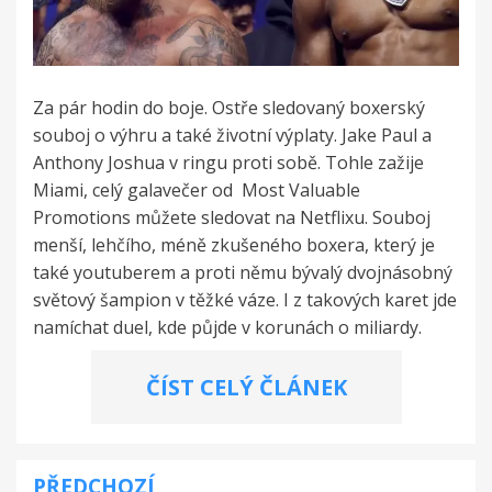
Za pár hodin do boje. Ostře sledovaný boxerský
souboj o výhru a také životní výplaty. Jake Paul a
Anthony Joshua v ringu proti sobě. Tohle zažije
Miami, celý galavečer od Most Valuable
Promotions můžete sledovat na Netflixu. Souboj
menší, lehčího, méně zkušeného boxera, který je
také youtuberem a proti němu bývalý dvojnásobný
světový šampion v těžké váze. I z takových karet jde
namíchat duel, kde půjde v korunách o miliardy.
ČÍST CELÝ ČLÁNEK
PŘEDCHOZÍ