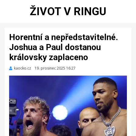
ŽIVOT V RINGU
Horentní a nepředstavitelné.
Joshua a Paul dostanou
královsky zaplaceno
kaocko.cz
Zveřejněno
19. prosinec 2025 16:27
dne