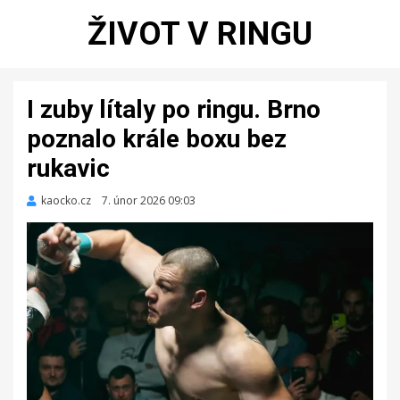
ŽIVOT V RINGU
I zuby lítaly po ringu. Brno
poznalo krále boxu bez
rukavic
kaocko.cz
Zveřejněno
7. únor 2026 09:03
dne