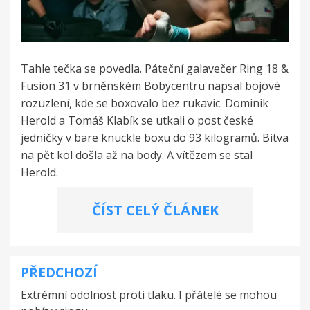
Tahle tečka se povedla. Páteční galavečer Ring 18 &
Fusion 31 v brněnském Bobycentru napsal bojové
rozuzlení, kde se boxovalo bez rukavic. Dominik
Herold a Tomáš Klabík se utkali o post české
jedničky v bare knuckle boxu do 93 kilogramů. Bitva
na pět kol došla až na body. A vítězem se stal
Herold.
ČÍST CELÝ ČLÁNEK
PŘEDCHOZÍ
Navigace
Extrémní odolnost proti tlaku. I přátelé se mohou
pro