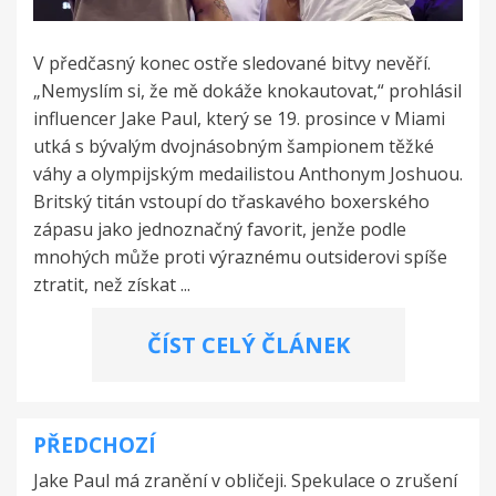
V předčasný konec ostře sledované bitvy nevěří.
„Nemyslím si, že mě dokáže knokautovat,“ prohlásil
influencer Jake Paul, který se 19. prosince v Miami
utká s bývalým dvojnásobným šampionem těžké
váhy a olympijským medailistou Anthonym Joshuou.
Britský titán vstoupí do třaskavého boxerského
zápasu jako jednoznačný favorit, jenže podle
mnohých může proti výraznému outsiderovi spíše
ztratit, než získat ...
ČÍST CELÝ ČLÁNEK
PŘEDCHOZÍ
Navigace
Jake Paul má zranění v obličeji. Spekulace o zrušení
pro