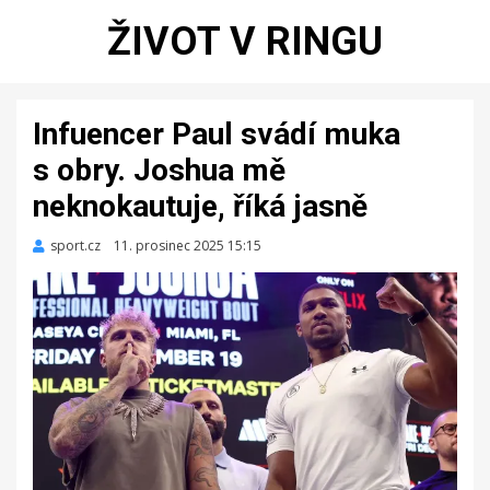
ŽIVOT V RINGU
Infuencer Paul svádí muka
s obry. Joshua mě
neknokautuje, říká jasně
sport.cz
Zveřejněno
11. prosinec 2025 15:15
dne