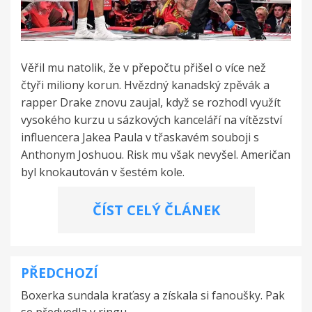
Věřil mu natolik, že v přepočtu přišel o více než
čtyři miliony korun. Hvězdný kanadský zpěvák a
rapper Drake znovu zaujal, když se rozhodl využít
vysokého kurzu u sázkových kanceláří na vítězství
influencera Jakea Paula v třaskavém souboji s
Anthonym Joshuou. Risk mu však nevyšel. Američan
byl knokautován v šestém kole.
ČÍST CELÝ ČLÁNEK
PŘEDCHOZÍ
Navigace
Boxerka sundala kraťasy a získala si fanoušky. Pak
pro