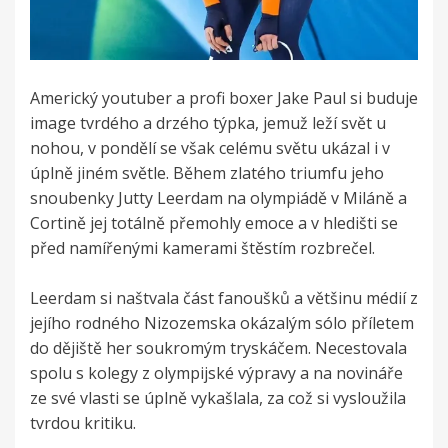
Americký youtuber a profi boxer Jake Paul si buduje
image tvrdého a drzého týpka, jemuž leží svět u
nohou, v pondělí se však celému světu ukázal i v
úplně jiném světle. Během zlatého triumfu jeho
snoubenky Jutty Leerdam na olympiádě v Miláně a
Cortině jej totálně přemohly emoce a v hledišti se
před namířenými kamerami štěstím rozbrečel.
Leerdam si naštvala část fanoušků a většinu médií z
jejího rodného Nizozemska okázalým sólo příletem
do dějiště her soukromým tryskáčem. Necestovala
spolu s kolegy z olympijské výpravy a na novináře
ze své vlasti se úplně vykašlala, za což si vysloužila
tvrdou kritiku.