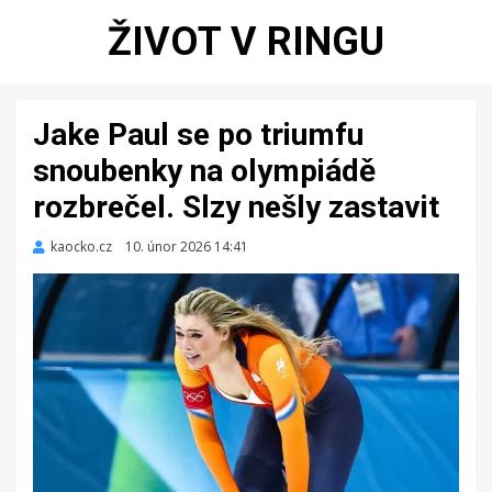
ŽIVOT V RINGU
Jake Paul se po triumfu
snoubenky na olympiádě
rozbrečel. Slzy nešly zastavit
kaocko.cz
Zveřejněno
10. únor 2026 14:41
dne