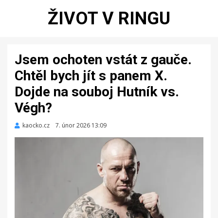
ŽIVOT V RINGU
Jsem ochoten vstát z gauče.
Chtěl bych jít s panem X.
Dojde na souboj Hutník vs.
Végh?
kaocko.cz
Zveřejněno
7. únor 2026 13:09
dne