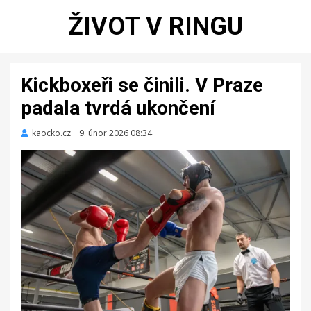
ŽIVOT V RINGU
Kickboxeři se činili. V Praze
padala tvrdá ukončení
kaocko.cz
Zveřejněno
9. únor 2026 08:34
dne