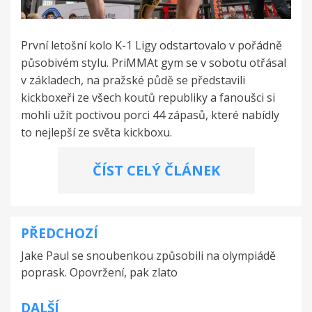
První letošní kolo K-1 Ligy odstartovalo v pořádně
působivém stylu. PriMMAt gym se v sobotu otřásal
v základech, na pražské půdě se představili
kickboxeři ze všech koutů republiky a fanoušci si
mohli užít poctivou porci 44 zápasů, které nabídly
to nejlepší ze světa kickboxu.
ČÍST CELÝ ČLÁNEK
PŘEDCHOZÍ
Navigace
Jake Paul se snoubenkou způsobili na olympiádě
pro
poprask. Opovržení, pak zlato
příspěvek
DALŠÍ