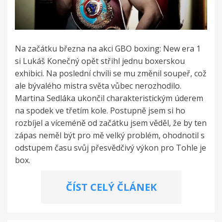
Na začátku března na akci GBO boxing: New era 1
si Lukáš Konečný opět střihl jednu boxerskou
exhibici. Na poslední chvíli se mu změnil soupeř, což
ale bývalého mistra světa vůbec nerozhodilo.
Martina Sedláka ukončil charakteristickým úderem
na spodek ve třetím kole. Postupně jsem si ho
rozbíjel a víceméně od začátku jsem věděl, že by ten
zápas neměl být pro mě velký problém, ohodnotil s
odstupem času svůj přesvědčivý výkon pro Tohle je
box.
ČÍST CELÝ ČLÁNEK