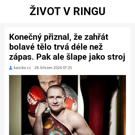
ŽIVOT V RINGU
Konečný přiznal, že zahřát
bolavé tělo trvá déle než
zápas. Pak ale šlape jako stroj
kaocko.cz
Zveřejněno
28. březen 2026 07:25
dne