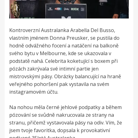
Kontroverzní Australanka Arabella Del Busso,
vlastním jménem Donna Preusker, se pustila do
hodně odvážného focení a natáčení na balkoně
svého bytu v Melbourne, kde se ukazovala v
podstatě nahá. Celebrita koketující s boxem při
pózách zakrývala své intimní partie jen
mistrovskými pásy. Obrázky balancující na hraně
veřejného pohoršení pak vystavila na svém
instagramovém účtu.
Na nohou měla černé jehlové podpatky a během
pózování se svůdně nakrucovala ze strany na
stranu, přičemž vystavovala pásy na odiv. Vím, že
jsem tvoje favoritka, dopsala k provokativní
podívané 35letá Australanka.