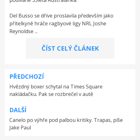
Del Busso se dříve proslavila především jako
přítelkyně hráče ragbyové ligy NRL Joshe
Reynoldse ...
ČÍST CELÝ ČLÁNEK
PŘEDCHOZÍ
Navigace
Hvězdný boxer schytal na Times Square
pro
nakládačku. Pak se rozbrečel v autě
příspěvek
DALŠÍ
Canelo po výhře pod palbou kritiky. Trapas, píše
Jake Paul