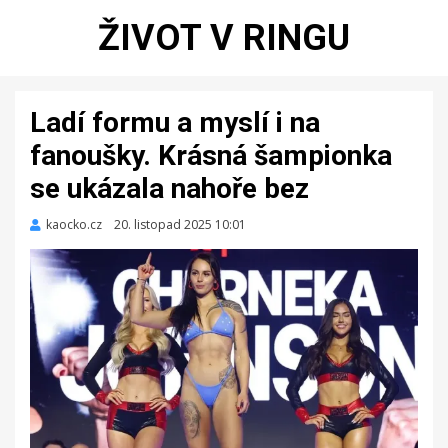
ŽIVOT V RINGU
Ladí formu a myslí i na
fanoušky. Krásná šampionka
se ukázala nahoře bez
kaocko.cz
Zveřejněno
20. listopad 2025 10:01
dne