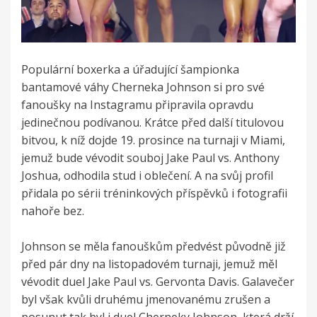
Populární boxerka a úřadující šampionka
bantamové váhy Cherneka Johnson si pro své
fanoušky na Instagramu připravila opravdu
jedinečnou podívanou. Krátce před další titulovou
bitvou, k níž dojde 19. prosince na turnaji v Miami,
jemuž bude vévodit souboj Jake Paul vs. Anthony
Joshua, odhodila stud i oblečení. A na svůj profil
přidala po sérii tréninkových příspěvků i fotografii
nahoře bez.
Johnson se měla fanouškům předvést původně již
před pár dny na listopadovém turnaji, jemuž měl
vévodit duel Jake Paul vs. Gervonta Davis. Galavečer
byl však kvůli druhému jmenovanému zrušen a
posunut tak byl i duel Cherneky Johnson, která drží