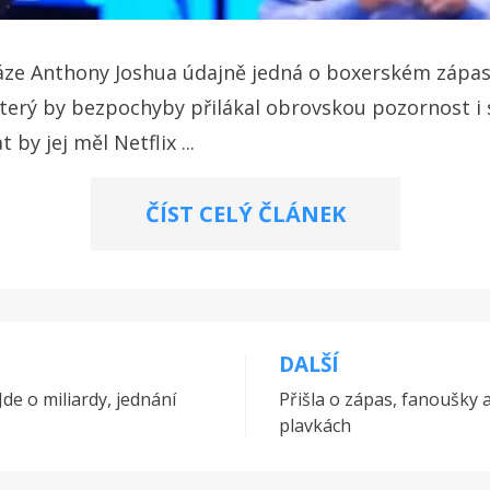
váze Anthony Joshua údajně jedná o boxerském zápase
, který by bezpochyby přilákal obrovskou pozornost 
 by jej měl Netflix ...
ČÍST CELÝ ČLÁNEK
DALŠÍ
de o miliardy, jednání
Přišla o zápas, fanoušky 
plavkách