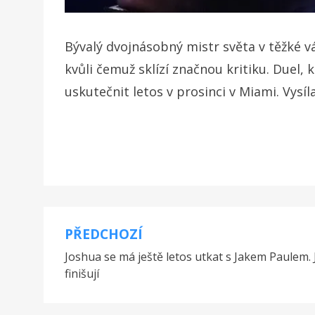
Bývalý dvojnásobný mistr světa v těžké 
kvůli čemuž sklízí značnou kritiku. Duel
uskutečnit letos v prosinci v Miami. Vysílat
PŘEDCHOZÍ
Navigace
Joshua se má ještě letos utkat s Jakem Paulem. J
pro
finišují
příspěvek