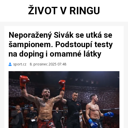
ŽIVOT V RINGU
Neporažený Sivák se utká se
šampionem. Podstoupí testy
na doping i omamné látky
sport.cz
Zveřejněno
8. prosinec 2025 07:48
dne