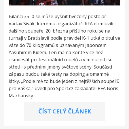
Bilancí 35–0 se může pyšnit hvězdný postojář
Václav Sivák, kterému organizátoři RFA domluvili
dalšího soupeře. 20. března příštího roku se na
turnaji v Bratislavě podle pravidel K-1 utká o titul ve
váze do 70 kilogramů s uznávaným Japoncem
Yasuhirem Kidem. Ten má na kontě více než
osmdesát profesionálních duelů a v minulosti se
střetl i s předními jmény světové scény. Součástí
zápasu budou také testy na doping a omamné
látky. „Podle mě to bude jeden z nejtěžších soupeřů
pro Vaška,“ uvedl pro Sport.cz zakladatel RFA Boris
Marhanský ...
ČÍST CELÝ ČLÁNEK