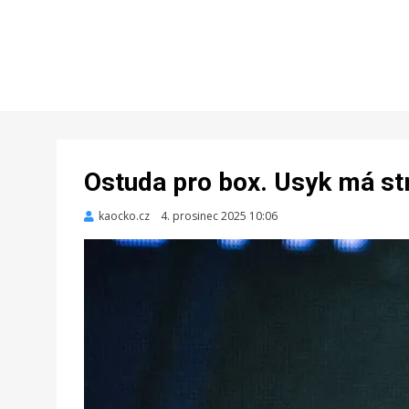
Ostuda pro box. Usyk má st
kaocko.cz
Zveřejněno
4. prosinec 2025 10:06
dne