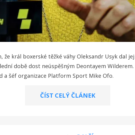
tím, že král boxerské těžké váhy Oleksandr Usyk dal j
slední době dost neúspěšným Deontayem Wilderem. T
d a šéf organizace Platform Sport Mike Ofo.
ČÍST CELÝ ČLÁNEK