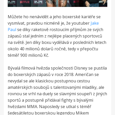
Můžete ho nenávidět a jeho boxerské kariéře se
vysmívat, pravdou nicméně je, že youtuber
Jake
Paul
se díky raketově rostoucím příjmům ze svých
zápasů stal jedním z nejlépe placených sportovců
na světě. Jen díky boxu vydělává v posledních letech
okolo 40 milionů dolarů ročně, tedy v přepočtu
téměř 900 milionů Kč.
Bývalá filmová hvězda společnosti Disney se pustila
do boxerských zápasů v roce 2018. Američan se
nevydal se ale klasickou postupnou cestou
amatérských soubojů s talentovanými mladíky, ale
rovnou se vrhl na duely se slavnými soupeři z jiných
sportů a postupně přidával fighty s bývalými
hvězdami MMA. Naposledy se utkal s téměř
šedesátiletou boxerskou legendou Mikem