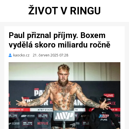
ŽIVOT V RINGU
Paul přiznal příjmy. Boxem
vydělá skoro miliardu ročně
kaocko.cz
Zveřejněno
21. červen 2025 07:28
dne