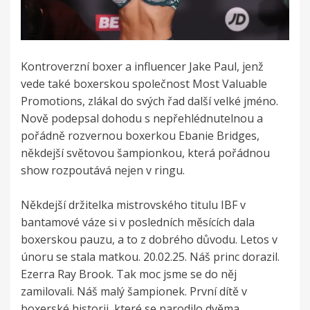
Kontroverzní boxer a influencer Jake Paul, jenž
vede také boxerskou společnost Most Valuable
Promotions, zlákal do svých řad další velké jméno.
Nově podepsal dohodu s nepřehlédnutelnou a
pořádně rozvernou boxerkou Ebanie Bridges,
někdejší světovou šampionkou, která pořádnou
show rozpoutává nejen v ringu.
Někdejší držitelka mistrovského titulu IBF v
bantamové váze si v posledních měsících dala
boxerskou pauzu, a to z dobrého důvodu. Letos v
únoru se stala matkou. 20.02.25. Náš princ dorazil.
Ezerra Ray Brook. Tak moc jsme se do něj
zamilovali. Náš malý šampionek. První dítě v
boxerské historii, které se narodilo dvěma