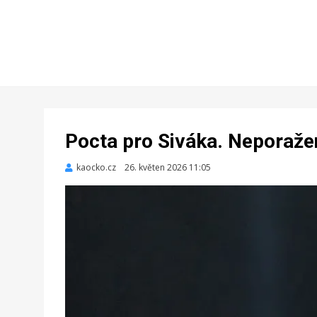
Pocta pro Siváka. Neporažen
kaocko.cz
Zveřejněno
26. květen 2026 11:05
dne