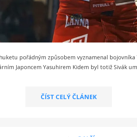
v Phuketu pořádným způsobem vyznamenal bojovníka 
rním Japoncem Yasuhirem Kidem byl totiž Sivák um
ČÍST CELÝ ČLÁNEK