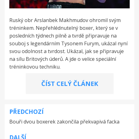
Ruský obr Arslanbek Makhmudov ohromil svým
tréninkem. Nepřehlédnutelný boxer, který se v
posledních týdnech pilně a tvrdě připravuje na
souboj s legendárním Tysonem Furym, ukázal nyní
svou odolnost a tvrdost. Ukázal, jak se připravuje
na sílu Britových úderů. A jde o velice speciální
tréninkovou techniku.
ČÍST CELÝ ČLÁNEK
PŘEDCHOZÍ
Navigace
Bouři dvou boxerek zakončila překvapivá facka
pro
příspěvek
DALŠÍ