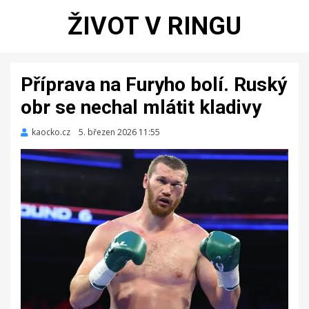
ŽIVOT V RINGU
Příprava na Furyho bolí. Ruský
obr se nechal mlátit kladivy
kaocko.cz
Zveřejněno
5. březen 2026 11:55
dne