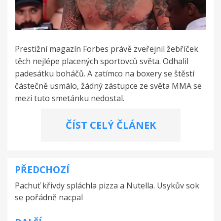
Prestižní magazín Forbes právě zveřejnil žebříček
těch nejlépe placených sportovců světa. Odhalil
padesátku boháčů. A zatímco na boxery se štěstí
částečně usmálo, žádný zástupce ze světa MMA se
mezi tuto smetánku nedostal.
ČÍST CELÝ ČLÁNEK
PŘEDCHOZÍ
Navigace
Pachuť křivdy spláchla pizza a Nutella. Usykův sok
pro
se pořádně nacpal
příspěvek