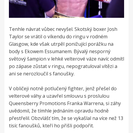
Tenhle návrat vůbec nevyšel. Skotský boxer Josh
Taylor se vrátil o víkendu do ringu v rodném
Glasgow, kde však utrpěl ponižující porážku na
body s Ekowem Essumanem. Bývalý nesporný
světový šampion v lehké velterové váze navíc odmítl
po zápase zůstat v ringu, nepogratuloval vítězi a
ani se nerozloučil s fanoušky.
V obličeji notně potlučený fighter, jenž přešel do
velterové váhy a uzavřel smlouvu s proslulou
Queensberry Promotions Franka Warrena, si záhy
uvědomil, že tímhle jednáním opravdu hodně
přestřelil. Obzvlášť tím, že se vykašlal na více než 13
tisíc fanoušků, kteří ho přišli podpořit.