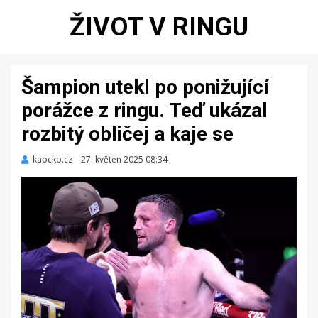
ŽIVOT V RINGU
Šampion utekl po ponižující
porážce z ringu. Teď ukázal
rozbitý obličej a kaje se
kaocko.cz
Zveřejněno
27. květen 2025 08:34
dne