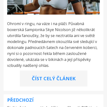
Ohromí v ringu, na váze i na pláži. Půvabná
boxerská šampionka Skye Nicolson již několikrát
utvrdila fanoušky, že by se neztratila ani ve světě
modelingu. Přednedávnem okouzlila své sledující v
dokonale padnoucích šatech na červeném koberci,
nyní si o pozornost řekla během zasloužené
dovolené, ukázala se v bikinách a její příspěvky
vzbudily nadšený ohlas.
ČÍST CELÝ ČLÁNEK
PŘEDCHOZÍ
Navigace