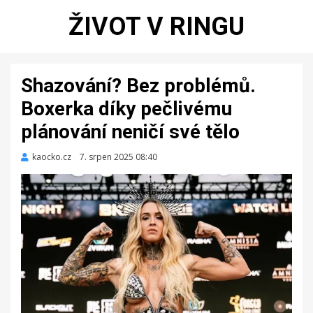
ŽIVOT V RINGU
Shazování? Bez problémů.
Boxerka díky pečlivému
plánování neničí své tělo
kaocko.cz
Zveřejněno
7. srpen 2025 08:40
dne