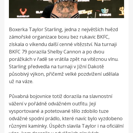
Boxerka Taylor Starling, jedna z největších hvězd
zámořské organizace boxu bez rukavic BKFC,
získala o víkendu další cenné vítězství. Na turnaji
BKFC 79 porazila Shelby Cannon a po dvou
porážkách v řadě se vrátila zpět na vítěznou vlnu.
Starling předvedla na turnaji v Jižní Dakotě
působivý výkon, přičemž velké pozdvižení udělala
už na váze.
Půvabná bojovnice totiž dorazila na slavnostní
vážení v pořádně odvážném outfitu. Její
vysportované a potetované tělo zdobilo tuze
odvážné spodní prádlo, které navíc bylo vyzdobeno
různými kamínky. Úspěch slavila Taylor i na oficiální