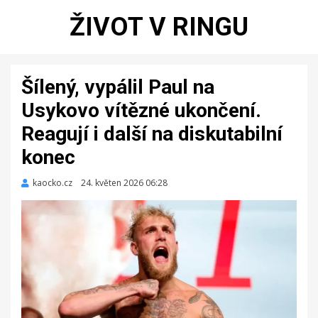
ŽIVOT V RINGU
Šílený, vypálil Paul na
Usykovo vítězné ukončení.
Reagují i další na diskutabilní
konec
kaocko.cz
Zveřejněno
24. květen 2026 06:28
dne