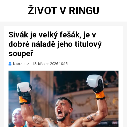
ŽIVOT V RINGU
Sivák je velký fešák, je v
dobré náladě jeho titulový
soupeř
kaocko.cz
Zveřejněno
18. březen 2026 10:15
dne