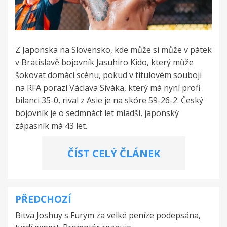
Z Japonska na Slovensko, kde může si může v pátek
v Bratislavě bojovník Jasuhiro Kido, který může
šokovat domácí scénu, pokud v titulovém souboji
na RFA porazí Václava Siváka, který má nyní profi
bilanci 35-0, rival z Asie je na skóre 59-26-2. Český
bojovník je o sedmnáct let mladší, japonský
zápasník má 43 let.
ČÍST CELÝ ČLÁNEK
PŘEDCHOZÍ
Navigace
Bitva Joshuy s Furym za velké peníze podepsána,
pro