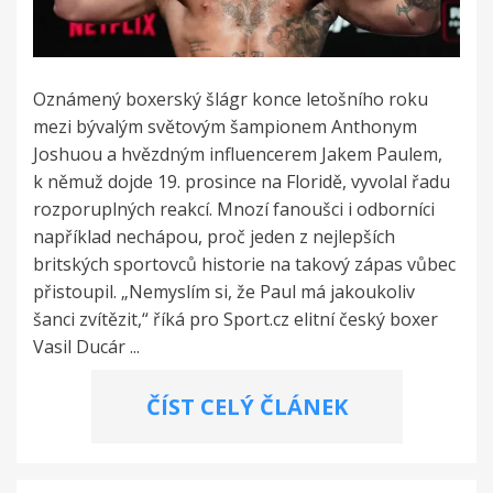
Oznámený boxerský šlágr konce letošního roku
mezi bývalým světovým šampionem Anthonym
Joshuou a hvězdným influencerem Jakem Paulem,
k němuž dojde 19. prosince na Floridě, vyvolal řadu
rozporuplných reakcí. Mnozí fanoušci i odborníci
například nechápou, proč jeden z nejlepších
britských sportovců historie na takový zápas vůbec
přistoupil. „Nemyslím si, že Paul má jakoukoliv
šanci zvítězit,“ říká pro Sport.cz elitní český boxer
Vasil Ducár ...
ČÍST CELÝ ČLÁNEK