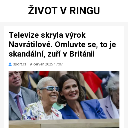
ŽIVOT V RINGU
Televize skryla výrok
Navrátilové. Omluvte se, to je
skandální, zuří v Británii
sport.cz
Zveřejněno
9. červen 2025 17:07
dne