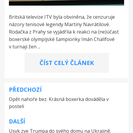
Britská televize ITV byla obviněna, že cenzuruje
názory tenisové legendy Martiny Navrátilové.
Rodačka z Prahy se vyjádřila k reakci na (ne)účast
boxerské olympijské šampionky Imán Chalífové
v turnaji žen ...
ČÍST CELÝ ČLÁNEK
PŘEDCHOZÍ
Navigace
Opět nahoře bez. Krásná boxerka dováděla v
pro
posteli
příspěvek
DALŠÍ
Usyk zve Trumpa do svého domu na Ukrajině.