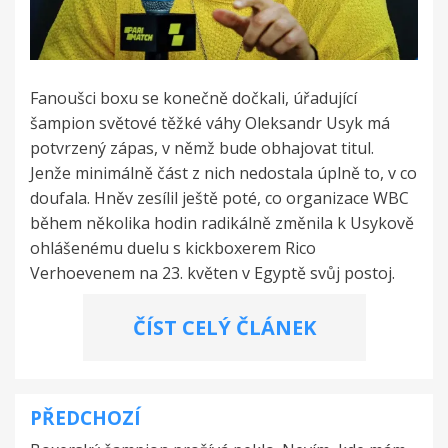
Fanoušci boxu se konečně dočkali, úřadující
šampion světové těžké váhy Oleksandr Usyk má
potvrzený zápas, v němž bude obhajovat titul.
Jenže minimálně část z nich nedostala úplně to, v co
doufala. Hněv zesílil ještě poté, co organizace WBC
během několika hodin radikálně změnila k Usykově
ohlášenému duelu s kickboxerem Rico
Verhoevenem na 23. květen v Egyptě svůj postoj.
ČÍST CELÝ ČLÁNEK
PŘEDCHOZÍ
Navigace