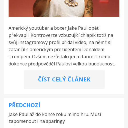
Americký youtuber a boxer Jake Paul opět
překvapil. Kontroverze vzbuzující chlapík totiž na
svůj instagramový profil přidal video, na němž si
zatančil s americkým prezidentem Donaldem
Trumpem. Ovšem nezůstalo jen u tance. Trump
dokonce předpověděl Paulovi velkou budoucnost.
ČÍST CELÝ ČLÁNEK
PŘEDCHOZÍ
Navigace
Jake Paul až do konce roku mimo hru. Musí
pro
zapomenout i na sparingy
příspěvek