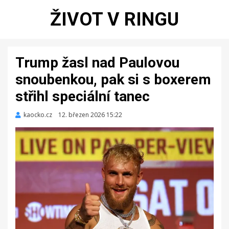
ŽIVOT V RINGU
Trump žasl nad Paulovou
snoubenkou, pak si s boxerem
střihl speciální tanec
kaocko.cz
Zveřejněno
12. březen 2026 15:22
dne