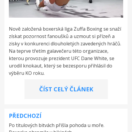
Nově založená boxerská liga Zuffa Boxing se snaží
získat pozornost fanoušků a uzmout si přízeň a
zisky v konkurenci dlouholetých zavedených hráčů.
Na teprve třetím galavečeru této organizace,
kterou provozuje prezident UFC Dane White, se
urodil knokaut, který se bezesporu přihlásil do
výběru KO roku.
ČÍST CELÝ ČLÁNEK
PŘEDCHOZÍ
Navigace
Po titulových bitvách přišla pohoda u moře.
pro