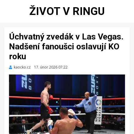
ŽIVOT V RINGU
Úchvatný zvedák v Las Vegas.
Nadšení fanoušci oslavují KO
roku
kaocko.cz
Zveřejněno
17. únor 2026 07:22
dne