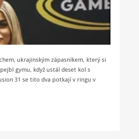
hchem, ukrajinským zápasníkem, který si
pejbl gymu, když ustál deset kol s
on 31 se tito dva potkají v ringu v