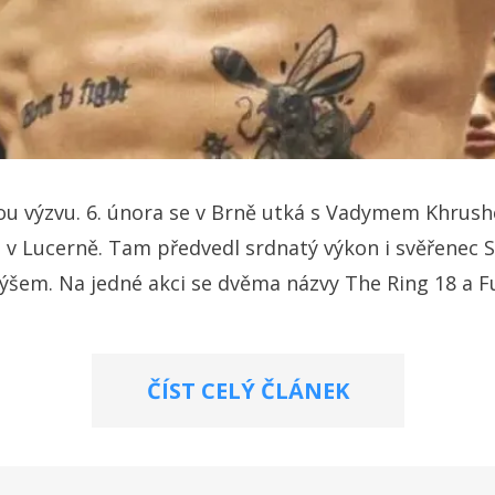
kou výzvu. 6. února se v Brně utká s Vadymem Khrus
u v Lucerně. Tam předvedl srdnatý výkon i svěřenec S
m. Na jedné akci se dvěma názvy The Ring 18 a Fusi
ČÍST CELÝ ČLÁNEK