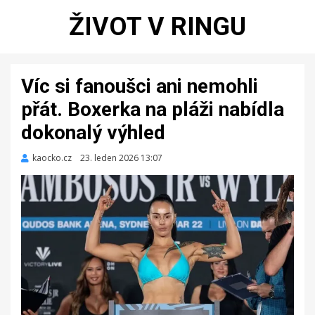
ŽIVOT V RINGU
Víc si fanoušci ani nemohli
přát. Boxerka na pláži nabídla
dokonalý výhled
kaocko.cz
Zveřejněno
23. leden 2026 13:07
dne