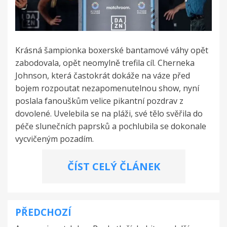
Krásná šampionka boxerské bantamové váhy opět
zabodovala, opět neomylně trefila cíl. Cherneka
Johnson, která častokrát dokáže na váze před
bojem rozpoutat nezapomenutelnou show, nyní
poslala fanouškům velice pikantní pozdrav z
dovolené. Uvelebila se na pláži, své tělo svěřila do
péče slunečních paprsků a pochlubila se dokonale
vycvičeným pozadím.
ČÍST CELÝ ČLÁNEK
PŘEDCHOZÍ
Navigace