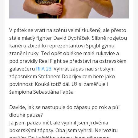
V pátek se vrátí na scénu velmi zkušený, ale přesto
stále mladý fighter David Dvořáček. Slibně rozjetou
kariéru zbrzdilo reprezentantovi Spejbl gymu
zranění ruky. Teď opět oblékne malé rukavice a
pod pravidly Real Fight se představí na ostravském
galavečeru
RFA 23
. Vyhrát zápas nad srbským
zápasníkem Stefanem Dobrijevicem bere jako
povinnost. Kouká totiž dál. Už si zaměřuje i
šampiona Sebastiána Fapša.
Davide, jak se nastupuje do zápasu po rok a půl
dlouhé pauze?
Já jsem pauzu měl, ale vyplnil jsem ji dvěma
boxerskými zápasy. Oba jsem vyhrál. Nervozitu
necítím. Do každého zápasu jsem připraven