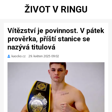
ŽIVOT V RINGU
Vítězství je povinnost. V pátek
prověrka, příští stanice se
nazývá titulová
kaocko.cz
Zveřejněno
29. květen 2025 09:02
dne