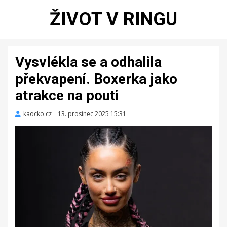
ŽIVOT V RINGU
Vysvlékla se a odhalila
překvapení. Boxerka jako
atrakce na pouti
kaocko.cz
Zveřejněno
13. prosinec 2025 15:31
dne