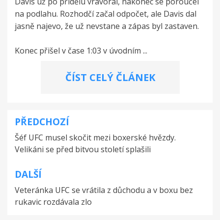
Davis už po přídělu vrávoral, nakonec se poroučel
na podlahu. Rozhodčí začal odpočet, ale Davis dal
jasně najevo, že už nevstane a zápas byl zastaven.
Konec přišel v čase 1:03 v úvodním ...
ČÍST CELÝ ČLÁNEK
PŘEDCHOZÍ
Navigace
Šéf UFC musel skočit mezi boxerské hvězdy.
pro
Velikáni se před bitvou století splašili
příspěvek
DALŠÍ
Veteránka UFC se vrátila z důchodu a v boxu bez
rukavic rozdávala zlo