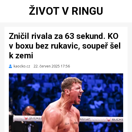
ŽIVOT V RINGU
Zničil rivala za 63 sekund. KO
v boxu bez rukavic, soupeř šel
k zemi
kaocko.cz
Zveřejněno
22. červen 2025 17:56
dne