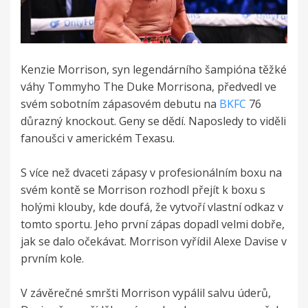
Kenzie Morrison, syn legendárního šampióna těžké
váhy Tommyho The Duke Morrisona, předvedl ve
svém sobotním zápasovém debutu na
BKFC
76
důrazný knockout. Geny se dědí. Naposledy to viděli
fanoušci v americkém Texasu.
S více než dvaceti zápasy v profesionálním boxu na
svém kontě se Morrison rozhodl přejít k boxu s
holými klouby, kde doufá, že vytvoří vlastní odkaz v
tomto sportu. Jeho první zápas dopadl velmi dobře,
jak se dalo očekávat. Morrison vyřídil Alexe Davise v
prvním kole.
V závěrečné smršti Morrison vypálil salvu úderů,