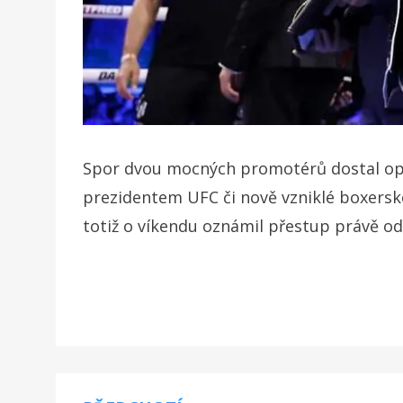
Spor dvou mocných promotérů dostal o
prezidentem UFC či nově vzniklé boxersk
totiž o víkendu oznámil přestup právě od