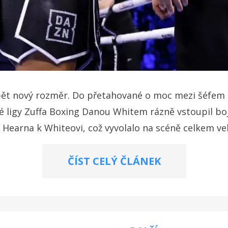
pět nový rozměr. Do přetahované o moc mezi šéfe
é ligy Zuffa Boxing Danou Whitem rázně vstoupil bo
 Hearna k Whiteovi, což vyvolalo na scéně celkem vel
ČÍST CELÝ ČLÁNEK