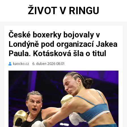
ŽIVOT V RINGU
České boxerky bojovaly v
Londýně pod organizací Jakea
Paula. Kotásková šla o titul
kaocko.cz
Zveřejněno
6. duben 2026 08:01
dne