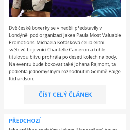
Dvě české boxerky se v neděli představily v
Londýně pod organizací Jakea Paula Most Valuable
Promotions. Michaela Kotásková čelila elitní
světové bojovnici Chantelle Cameron a tuhle
titulovou bitvu prohrála po deseti kolech na body.
Na eventu bude boxovat také Johana Rajmont, ta
podlehla jednomyslným rozhodnutím Gemmě Paige
Richardson.
ČÍST CELÝ ČLÁNEK
PŘEDCHOZÍ
Navigace
Jako srážka s rozjetým vlakem. Neporažený boxer