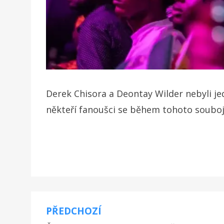
Derek Chisora a Deontay Wilder nebyli jed
někteří fanoušci se během tohoto souboje 
PŘEDCHOZÍ
Navigace