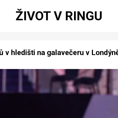
ŽIVOT V RINGU
ů v hledišti na galavečeru v Londýn