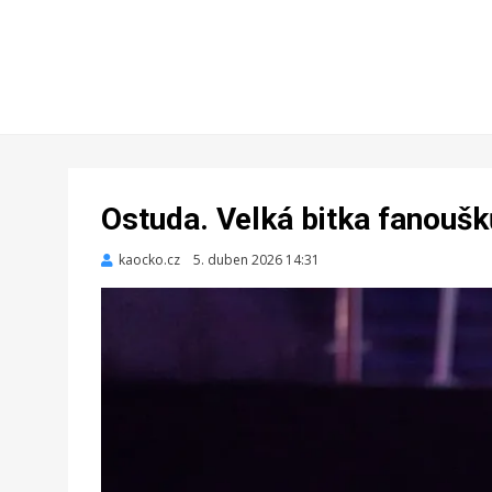
Ostuda. Velká bitka fanoušk
kaocko.cz
Zveřejněno
5. duben 2026 14:31
dne