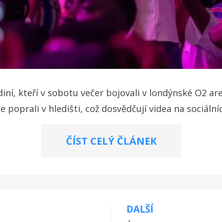
iní, kteří v sobotu večer bojovali v londýnské O2 ar
poprali v hledišti, což dosvědčují videa na sociálníc
ČÍST CELÝ ČLÁNEK
DALŠÍ