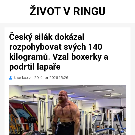
ŽIVOT V RINGU
Český silák dokázal
rozpohybovat svých 140
kilogramů. Vzal boxerky a
podrtil lapaře
kaocko.cz
Zveřejněno
20. únor 2026 15:26
dne