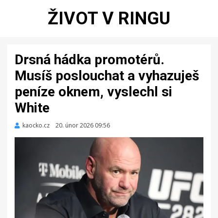
ŽIVOT V RINGU
Drsná hádka promotérů.
Musíš poslouchat a vyhazuješ
peníze oknem, vyslechl si
White
kaocko.cz
Zveřejněno
20. únor 2026 09:56
dne