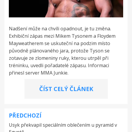
Nadšení může na chvíli opadnout, je tu změna.
Exhibiční zápas mezi Mikem Tysonem a Floydem
Mayweatherem se uskuteční na podzim místo
původně plánovaného jara, protože Tyson se
zotavuje ze zlomeniny ruky, kterou utrpěl při
tréninku, uvedli pořadatelé zápasu. Informaci
přinesl server MMA Junkie.
ČÍST CELÝ ČLÁNEK
PŘEDCHOZÍ
Navigace
Usyk překvapil speciálním oblečením u pyramid v
pro