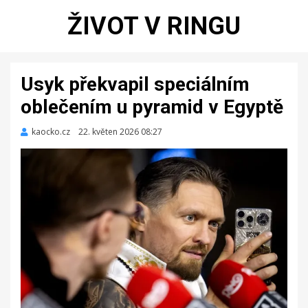
ŽIVOT V RINGU
Usyk překvapil speciálním
oblečením u pyramid v Egyptě
kaocko.cz
Zveřejněno
22. květen 2026 08:27
dne