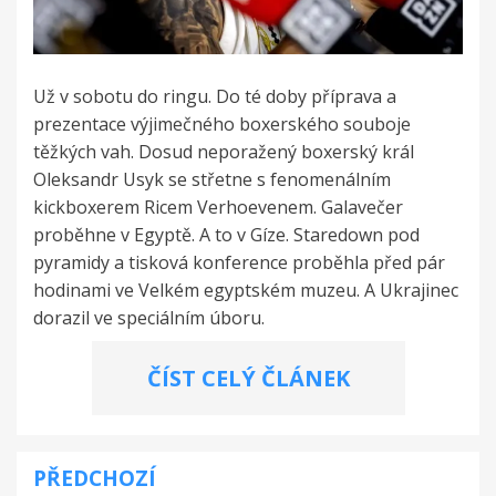
Už v sobotu do ringu. Do té doby příprava a
prezentace výjimečného boxerského souboje
těžkých vah. Dosud neporažený boxerský král
Oleksandr Usyk se střetne s fenomenálním
kickboxerem Ricem Verhoevenem. Galavečer
proběhne v Egyptě. A to v Gíze. Staredown pod
pyramidy a tisková konference proběhla před pár
hodinami ve Velkém egyptském muzeu. A Ukrajinec
dorazil ve speciálním úboru.
ČÍST CELÝ ČLÁNEK
PŘEDCHOZÍ
Navigace